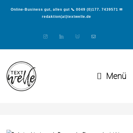
Online-Business gut, alles gut 📞 0049 (0)177. 7439571 ✉
redaktion(at)textwelle.de
Menü
Blog
>
Medien
>
Duzen oder Siezen – das ist hier die Frage