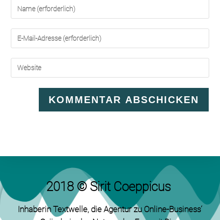
2018 © Sirit Coeppicus
Inhaberin Textwelle
, die Agentur zu Online-Business‘