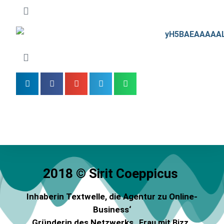
2018 © Sirit Coeppicus
Inhaberin Textwelle
, die Agentur zu Online-
Business‘
Gründerin des Netzwerks „
„
Frau mit Bizz