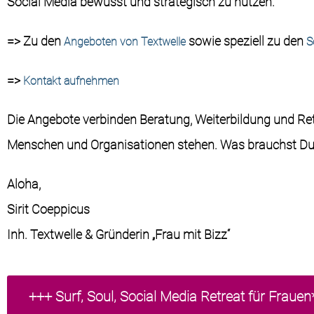
Social
Media
bewusst
und
strategisch
zu
nutzen.
=> Zu den
sowie speziell zu den
Angeboten von Textwelle
S
=>
Konta
kt aufnehmen
Die
Angebote
verbinden
Beratung,
Weiterbildung
und
Re
Menschen
und
Organisationen
stehen.
Was brauchst Du
Aloha,
Sirit Coeppicus
Inh. Textwelle & Gründerin „Frau mit Bizz“
+++ Surf, Soul, Social Media Retreat für Frauen*