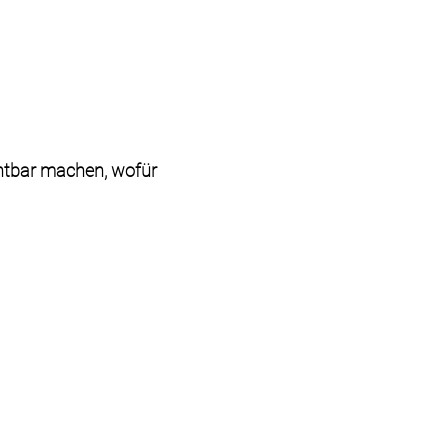
htbar
machen,
wofür