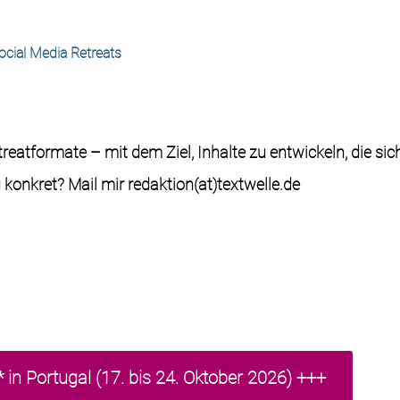
ocial Media Retreats
treatformate –
mit
dem
Ziel,
Inhalte
zu
entwickeln,
die
sic
 konkret? Mail mir
redaktion(at)textwelle.de
 in Portugal (17. bis 24. Oktober 2026) +++