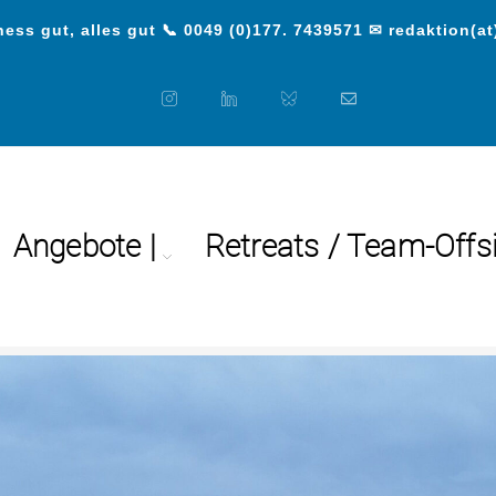
ess gut, alles gut 📞 0049 (0)177. 7439571 ✉ redaktion(at
Angebote |
Retreats / Team-Offs
ocial Media Beratung, Schulu