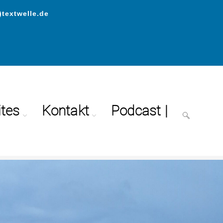
)textwelle.de
ites
Kontakt
Podcast |
ng und Retreat