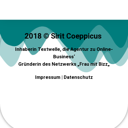
2018 © Sirit Coeppicus
Inhaberin Textwelle
, die Agentur zu Online-
Business‘
Gründerin des Netzwerks „
„
Frau mit Bizz
Impressum
|
Datenschutz