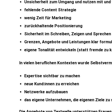
Unsicherheit
zum Umgang und nutzen mit und
fehlende
Content Strategie
wenig
Zeit
für
Marketing
zurückhaltende
Positionierung
Sicherheit im Schreiben, Zeigen und Spreche
Grenzen, Angebote und Leistungen klar formul
eigene Tonalität entwickeln (statt fremde zu 
In vielen beruflichen Kontexten wurde
Selbstverma
Expertise
sichtbar
zu
machen
neue
Kund
:
innen
zu
erreichen
Netzwerke
aufzubauen
das
eigene
Unternehmen, die eigenen Ziele
zu
Die
Angebote
von T
extwelle
unterstützen
Fraue