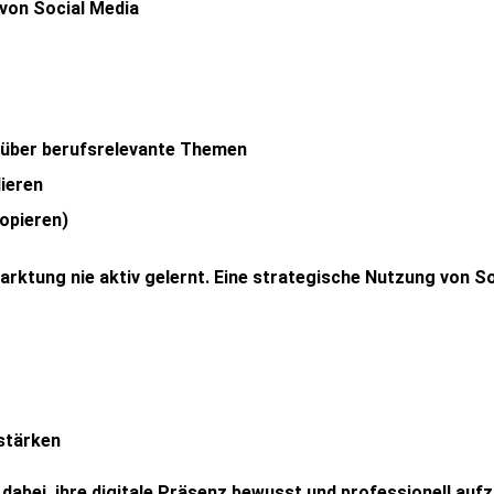
 von
Social
Media
n über berufsrelevante Themen
ieren
kopieren)
rktung nie aktiv gelernt
. Eine
strategische
Nutzung
von
So
stärken
n
dabei,
ihre
digitale
Präsenz
bewusst
und
professionell
auf