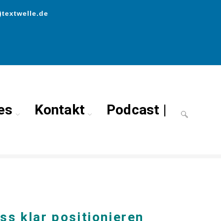
)textwelle.de
es
Kontakt
Podcast |
n*
>
Business Angebote & Social Media Retreat für Frauen*
ss klar positionieren