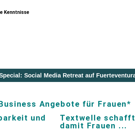
ne Kenntnisse
Special: Social Media Retreat auf Fuerteventur
 Business Angebote für Frauen*
barkeit und
Textwelle schaff
damit Frauen ...