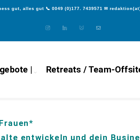
ess gut, alles gut 📞 0049 (0)177. 7439571 ✉ redaktion(at
gebote |
Retreats / Team-Offsit
ial Media Retreat für Fraue
Frauen*
alte entwickeln und dein Busine