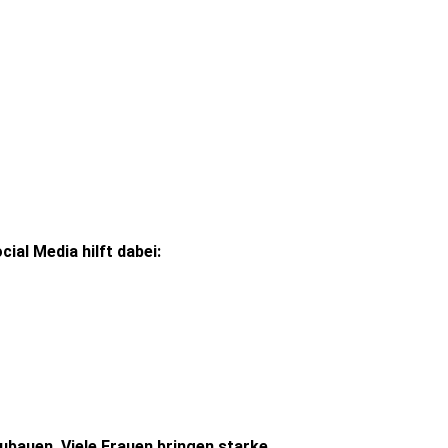
cial
Media
hilft
dabei
:
zubauen.
Viele Frauen bringen starke