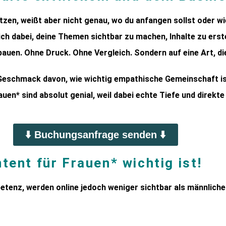
zen, weißt aber nicht genau, wo du anfangen sollst oder wi
ch dabei, deine Themen sichtbar zu machen, Inhalte zu erste
auen. Ohne Druck. Ohne Vergleich. Sondern auf eine Art, die
eschmack davon, wie wichtig empathische Gemeinschaft i
auen* sind absolut genial, weil dabei echte Tiefe und direkt
⬇️ Buchungsanfrage senden ⬇️
ntent
für
Frauen*
wichtig
ist!
etenz,
werden
online
jedoch
weniger
sichtbar
als
männlich