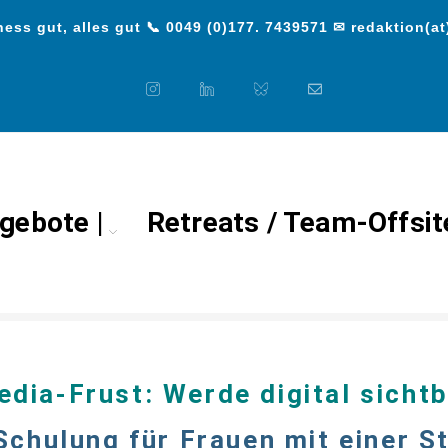
ess gut, alles gut 📞 0049 (0)177. 7439571 ✉ redaktion(at
gebote |
Retreats / Team-Offsit
g << speziell für Frauen*
dia-Frust: Werde digital sichtb
Schulung für Frauen mit einer St