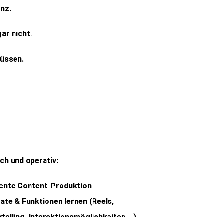
nz.
ar nicht.
müssen.
ch und operativ:
ziente Content-Produktion
ate & Funktionen lernen (Reels,
telling, Interaktionsmöglichkeiten …)