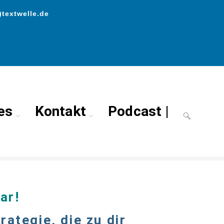
)textwelle.de
es
Kontakt
Podcast |
>
>> Social Media Schulung
ar!
rategie, die zu dir