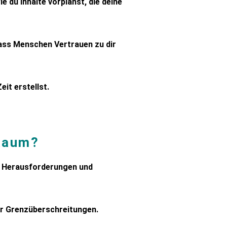
e du Inhalte vorplanst, die deine
dass Menschen Vertrauen zu dir
eit erstellst.
 Raum?
sie Herausforderungen und
er Grenzüberschreitungen.