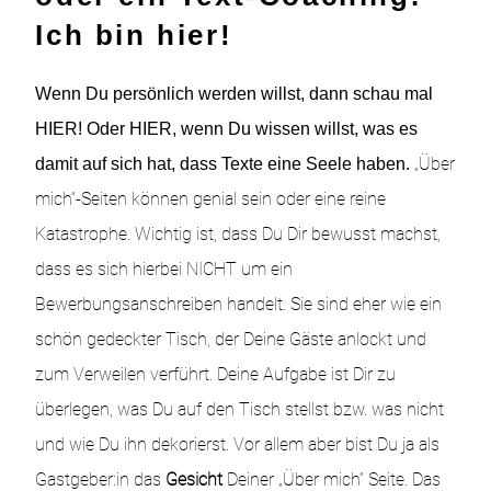
Ich bin hier!
Wenn Du persönlich werden willst, dann schau mal
HIER
! Oder HIER, wenn Du wissen willst, was es
„Über
damit auf sich hat, dass
Texte eine Seele
haben.
mich“-Seiten können genial sein oder eine reine
Katastrophe. Wichtig ist, dass Du Dir bewusst machst,
dass es sich hierbei NICHT um ein
Bewerbungsanschreiben handelt. Sie sind eher wie ein
schön gedeckter Tisch, der Deine Gäste anlockt und
zum Verweilen verführt. Deine Aufgabe ist Dir zu
überlegen, was Du auf den Tisch stellst bzw. was nicht
und wie Du ihn dekorierst. Vor allem aber bist Du ja als
Gastgeber:in das
Gesicht
Deiner „Über mich“ Seite. Das