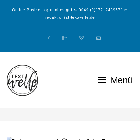
Online-Business gut, alles gut 📞 0049 (0)177. 7439571 ✉
redaktion(at)textwelle.de
Menü
Blog
>
Web-Texte
>
Über-mich Seiten Text schreiben