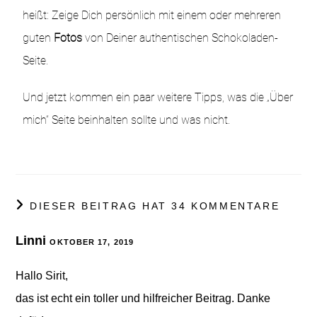
heißt: Zeige Dich persönlich mit einem oder mehreren
guten
Fotos
von Deiner authentischen Schokoladen-
Seite.
Und jetzt kommen ein paar weitere Tipps, was die „Über
mich“ Seite beinhalten sollte und was nicht.
DIESER BEITRAG HAT 34 KOMMENTARE
Linni
OKTOBER 17, 2019
Hallo Sirit,
das ist echt ein toller und hilfreicher Beitrag. Danke