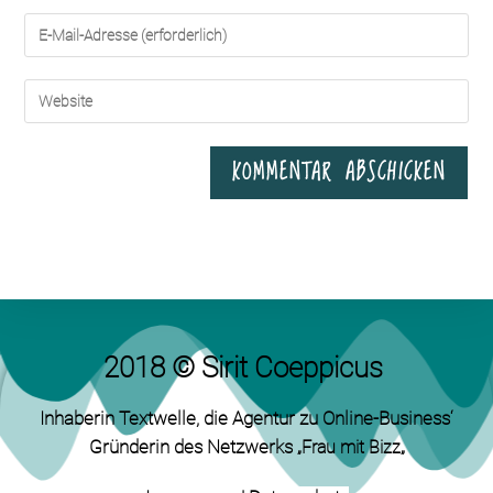
2018 © Sirit Coeppicus
Inhaberin Textwelle
, die Agentur zu Online-Business‘
Gründerin des Netzwerks „
„
Frau mit Bizz