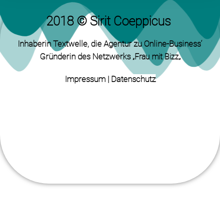
2018 © Sirit Coeppicus
Inhaberin Textwelle
, die Agentur zu Online-Business‘
Gründerin des Netzwerks „
„
Frau mit Bizz
Impressum
|
Datenschutz