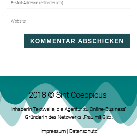
2018 © Sirit Coeppicus
Inhaberin Textwelle
, die Agentur zu Online-Business‘
Gründerin des Netzwerks „
„
Frau mit Bizz
Impressum
|
Datenschutz