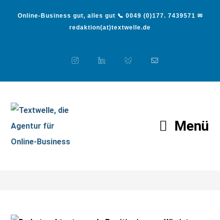
Online-Business gut, alles gut 📞 0049 (0)177. 7439571 ✉
redaktion(at)textwelle.de
Menü
Blog
>
Medien
>
Positionierung: Wie ist es mit mir an Texten ode