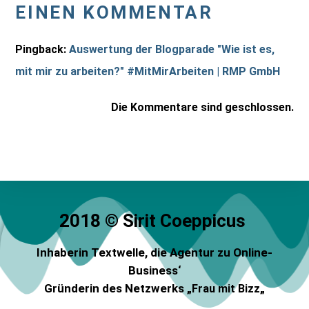
EINEN KOMMENTAR
Pingback:
Auswertung der Blogparade "Wie ist es,
mit mir zu arbeiten?" #MitMirArbeiten | RMP GmbH
Die Kommentare sind geschlossen.
2018 © Sirit Coeppicus
Inhaberin Textwelle
, die Agentur zu Online-
Business‘
Gründerin des Netzwerks „
„
Frau mit Bizz