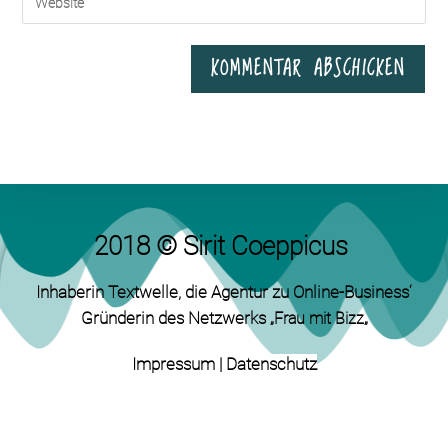
2018 © Sirit Coeppicus
Inhaberin Textwelle
, die Agentur zu Online-Business‘
Gründerin des Netzwerks „
„
Frau mit Bizz
Impressum
|
Datenschutz