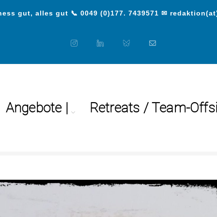
ess gut, alles gut 📞 0049 (0)177. 7439571 ✉ redaktion(at
Angebote |
Retreats / Team-Offs