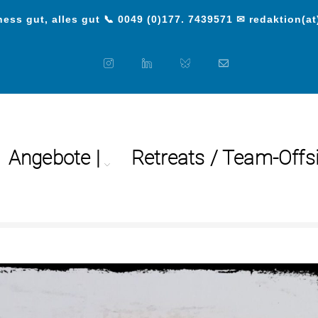
ess gut, alles gut 📞 0049 (0)177. 7439571 ✉ redaktion(at
Angebote |
Retreats / Team-Offs