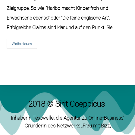
Zielgruppe. So wie "Haribo macht Kinder froh und
Erwachsene ebenso" oder "Die feine englische Art".
Erfolgreiche Claims sind klar und auf den Punkt. Sie…
Weiterlesen
2018 © Sirit Coeppicus
Inhaberin Textwelle
, die Agentur zu Online-Business‘
Gründerin des Netzwerks „
„
Frau mit Bizz