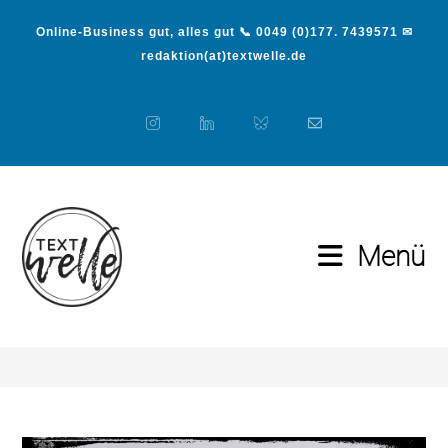
Online-Business gut, alles gut 📞 0049 (0)177. 7439571 ✉
redaktion(at)textwelle.de
Menü
Tu was Du liebst
>
Tu was Du liebst