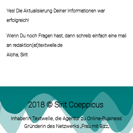
Yes! Die Aktualisierung Deiner Informationen war
erfolgreich!
Wenn Du noch Fragen hast, dann schreib einfach eine mail
an redaktion(at)textwelle.de
Aloha, Sirit
2018 © Sirit Coeppicus
Inhaberin Textwelle
, die Agentur zu Online-Business‘
Gründerin des Netzwerks „
„
Frau mit Bizz