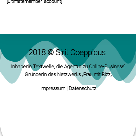
[ultimatemember_account]
2018 © Sirit Coeppicus
Inhaberin Textwelle
, die Agentur zu Online-Business‘
Gründerin des Netzwerks „
„
Frau mit Bizz
Impressum
|
Datenschutz