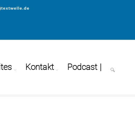
)textwelle.de
ites
Kontakt
Podcast |
>
Passwort zurücksetzen