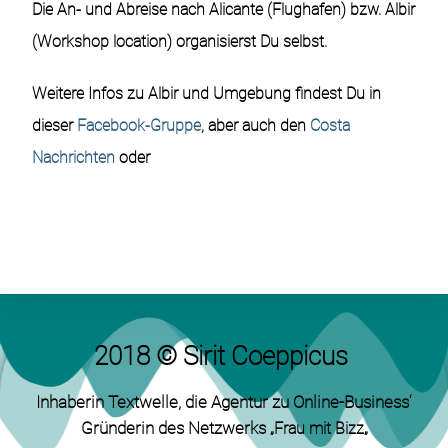
Die An- und Abreise nach Alicante (Flughafen) bzw. Albir
(Workshop location) organisierst Du selbst.
Weitere Infos zu Albir und Umgebung findest Du in
dieser
Facebook-Gruppe
, aber auch den
Costa
Nachrichten
oder
2018 © Sirit Coeppicus
Inhaberin Textwelle
, die Agentur zu Online-Business‘
Gründerin des Netzwerks „
„
Frau mit Bizz