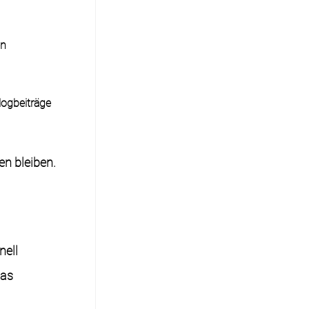
en
logbeiträge
en bleiben.
nell
das