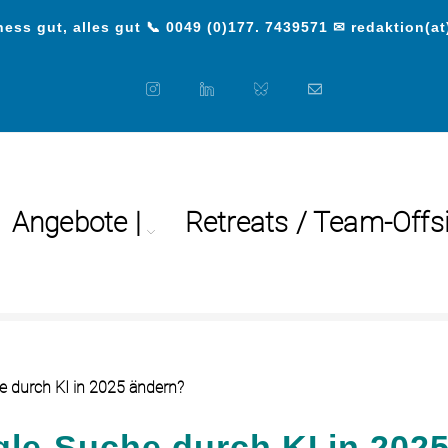
ess gut, alles gut 📞 0049 (0)177. 7439571 ✉ redaktion(at
Angebote |
Retreats / Team-Offs
>
Medi
gle-Suche durch KI in 202