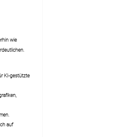
rhin wie
rdeutlichen.
r KI-gestützte
grafiken,
amen.
sch auf