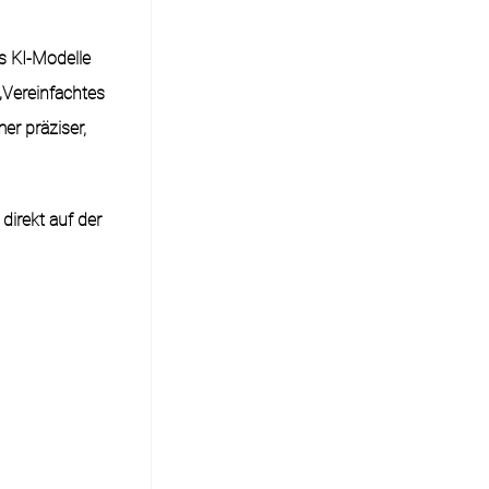
s KI-Modelle
„Vereinfachtes
er präziser,
irekt auf der