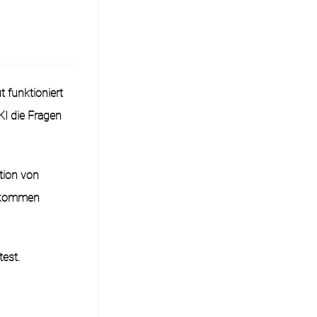
 funktioniert
KI die Fragen
?
tion von
er kommen
est.