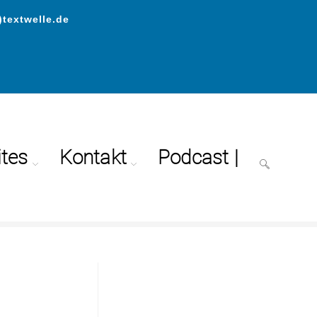
)textwelle.de
ites
Kontakt
Podcast |
en
>
Wie wird sich die Google-Suche durch KI in 2025 ändern?
5