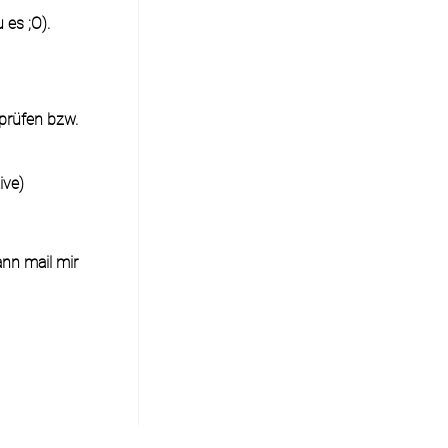
 es ;O).
rprüfen bzw.
ive)
ann mail mir