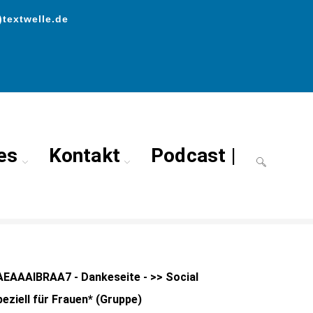
)textwelle.de
es
Kontakt
Podcast |
 Frauen* (Gruppe)
>
Dankeseite – >> Social Media